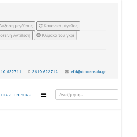
Αύξηση μεγέθους
Κανονικό μέγεθος
οτεινή Αντίθεση
Κλίμακα του γκρί
610 622711
2610 622714
efd@diaxeiristiki.gr
ΤΗΤΑ
ΕΝΤΥΠΑ