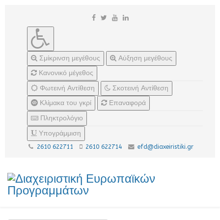
Σμίκρινση μεγέθους
Αύξηση μεγέθους
Κανονικό μέγεθος
Φωτεινή Αντίθεση
Σκοτεινή Αντίθεση
Κλίμακα του γκρί
Επαναφορά
Πληκτρολόγιο
Υπογράμμιση
2610 622711
2610 622714
efd@diaxeiristiki.gr