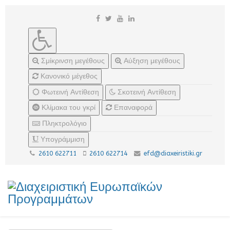
Σμίκρινση μεγέθους
Αύξηση μεγέθους
Κανονικό μέγεθος
Φωτεινή Αντίθεση
Σκοτεινή Αντίθεση
Κλίμακα του γκρί
Επαναφορά
Πληκτρολόγιο
Υπογράμμιση
2610 622711
2610 622714
efd@diaxeiristiki.gr