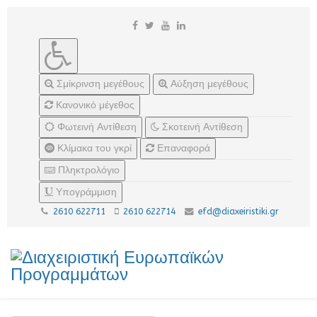
Σμίκρινση μεγέθους
Αύξηση μεγέθους
Κανονικό μέγεθος
Φωτεινή Αντίθεση
Σκοτεινή Αντίθεση
Κλίμακα του γκρί
Επαναφορά
Πληκτρολόγιο
Υπογράμμιση
2610 622711
2610 622714
efd@diaxeiristiki.gr