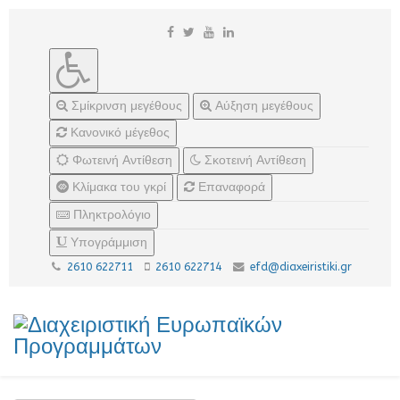
Σμίκρινση μεγέθους
Αύξηση μεγέθους
Κανονικό μέγεθος
Φωτεινή Αντίθεση
Σκοτεινή Αντίθεση
Κλίμακα του γκρί
Επαναφορά
Πληκτρολόγιο
Υπογράμμιση
2610 622711
2610 622714
efd@diaxeiristiki.gr