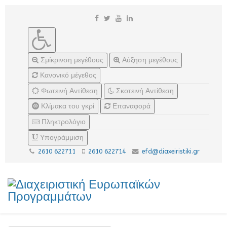
Σμίκρινση μεγέθους
Αύξηση μεγέθους
Κανονικό μέγεθος
Φωτεινή Αντίθεση
Σκοτεινή Αντίθεση
Κλίμακα του γκρί
Επαναφορά
Πληκτρολόγιο
Υπογράμμιση
2610 622711
2610 622714
efd@diaxeiristiki.gr