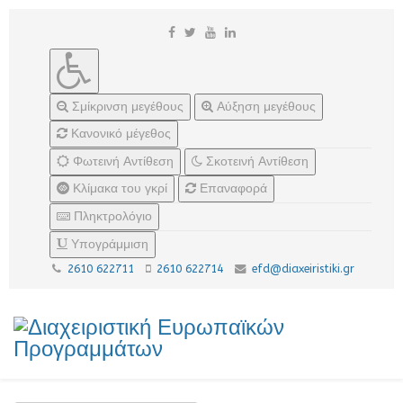
Σμίκρινση μεγέθους
Αύξηση μεγέθους
Κανονικό μέγεθος
Φωτεινή Αντίθεση
Σκοτεινή Αντίθεση
Κλίμακα του γκρί
Επαναφορά
Πληκτρολόγιο
Υπογράμμιση
2610 622711
2610 622714
efd@diaxeiristiki.gr