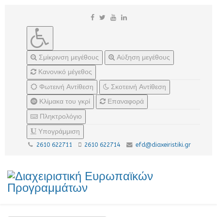
Σμίκρινση μεγέθους
Αύξηση μεγέθους
Κανονικό μέγεθος
Φωτεινή Αντίθεση
Σκοτεινή Αντίθεση
Κλίμακα του γκρί
Επαναφορά
Πληκτρολόγιο
Υπογράμμιση
2610 622711
2610 622714
efd@diaxeiristiki.gr