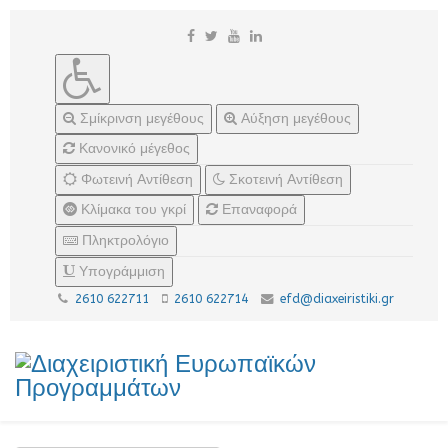
Σμίκρινση μεγέθους
Αύξηση μεγέθους
Κανονικό μέγεθος
Φωτεινή Αντίθεση
Σκοτεινή Αντίθεση
Κλίμακα του γκρί
Επαναφορά
Πληκτρολόγιο
Υπογράμμιση
2610 622711
2610 622714
efd@diaxeiristiki.gr