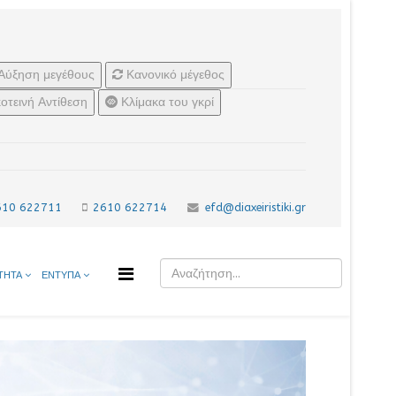
Αύξηση μεγέθους
Κανονικό μέγεθος
οτεινή Αντίθεση
Κλίμακα του γκρί
610 622711
2610 622714
efd@diaxeiristiki.gr
ΤΗΤΑ
ΕΝΤΥΠΑ