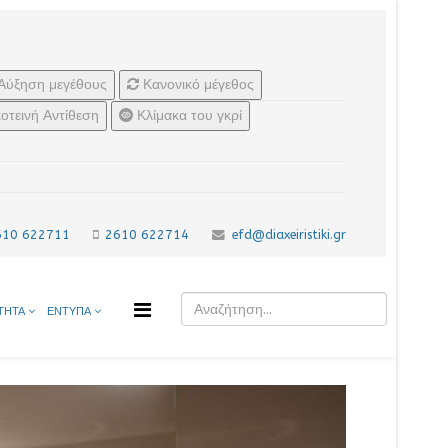
Αύξηση μεγέθους
Κανονικό μέγεθος
οτεινή Αντίθεση
Κλίμακα του γκρί
610 622711
2610 622714
efd@diaxeiristiki.gr
ΤΗΤΑ
ΕΝΤΥΠΑ