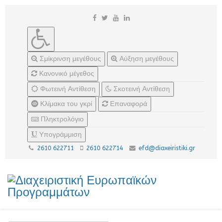
Σμίκρινση μεγέθους
Αύξηση μεγέθους
Κανονικό μέγεθος
Φωτεινή Αντίθεση
Σκοτεινή Αντίθεση
Κλίμακα του γκρί
Επαναφορά
Πληκτρολόγιο
Υπογράμμιση
2610 622711
2610 622714
efd@diaxeiristiki.gr