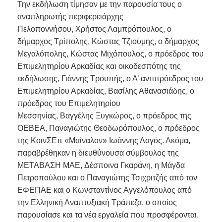
Την εκδήλωση τίμησαν με την παρουσία τους ο
αναπληρωτής περιφερειάρχης
Πελοποννήσου, Χρήστος Λαμπρόπουλος, ο
δήμαρχος Τρίπολης, Κώστας Τζιούμης, ο δήμαρχος
Μεγαλόπολης, Κώστας Μιχόπουλος, ο πρόεδρος του
Επιμελητηρίου Αρκαδίας και οικοδεσπότης της
εκδήλωσης, Γιάννης Τρουπής, ο Α’ αντιπρόεδρος του
Επιμελητηρίου Αρκαδίας, Βασίλης Αθανασιάδης, ο
πρόεδρος του Επιμελητηρίου
Μεσσηνίας, Βαγγέλης Ξυγκώρος, ο πρόεδρος της
ΟΕΒΕΑ, Παναγιώτης Θεοδωρόπουλος, ο πρόεδρος
της ΚοινΣΕπ «Μαίναλον» Ιωάννης Λαγός. Ακόμα,
παραβρέθηκαν η διευθύνουσα σύμβουλος της
ΜΕΤΑΒΑΣΗ ΜΑΕ, Δέσποινα Γκαράνη, η Μάγδα
Πετροπούλου και ο Παναγιώτης Τσιχριτζής από τον
ΕΦΕΠΑΕ και ο Κωνσταντίνος Αγγελόπουλος από
την Ελληνική Αναπτυξιακή Τράπεζα, ο οποίος
παρουσίασε και τα νέα εργαλεία που προσφέρονται.