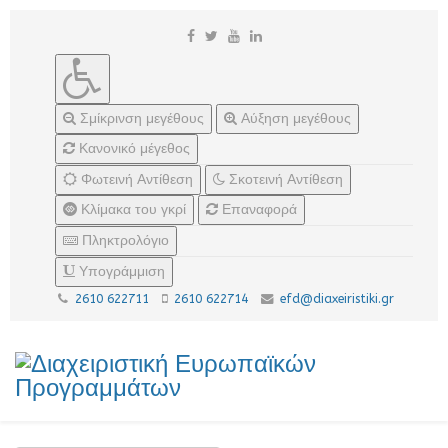
Σμίκρινση μεγέθους
Αύξηση μεγέθους
Κανονικό μέγεθος
Φωτεινή Αντίθεση
Σκοτεινή Αντίθεση
Κλίμακα του γκρί
Επαναφορά
Πληκτρολόγιο
Υπογράμμιση
2610 622711
2610 622714
efd@diaxeiristiki.gr