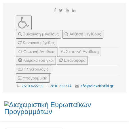
Σμίκρινση μεγέθους
Αύξηση μεγέθους
Κανονικό μέγεθος
Φωτεινή Αντίθεση
Σκοτεινή Αντίθεση
Κλίμακα του γκρί
Επαναφορά
Πληκτρολόγιο
Υπογράμμιση
2610 622711
2610 622714
efd@diaxeiristiki.gr