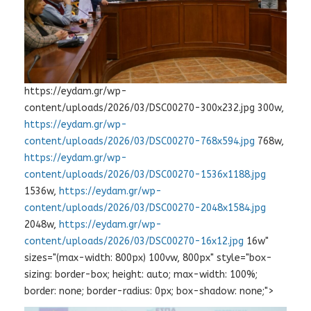
https://eydam.gr/wp-
content/uploads/2026/03/DSC00270-300x232.jpg 300w,
https://eydam.gr/wp-
content/uploads/2026/03/DSC00270-768x594.jpg
768w,
https://eydam.gr/wp-
content/uploads/2026/03/DSC00270-1536x1188.jpg
1536w,
https://eydam.gr/wp-
content/uploads/2026/03/DSC00270-2048x1584.jpg
2048w,
https://eydam.gr/wp-
content/uploads/2026/03/DSC00270-16x12.jpg
16w"
sizes="(max-width: 800px) 100vw, 800px" style="box-
sizing: border-box; height: auto; max-width: 100%;
border: none; border-radius: 0px; box-shadow: none;">