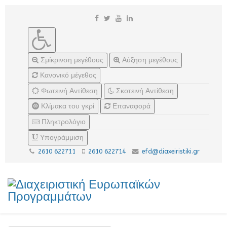
Σμίκρινση μεγέθους
Αύξηση μεγέθους
Κανονικό μέγεθος
Φωτεινή Αντίθεση
Σκοτεινή Αντίθεση
Κλίμακα του γκρί
Επαναφορά
Πληκτρολόγιο
Υπογράμμιση
2610 622711
2610 622714
efd@diaxeiristiki.gr