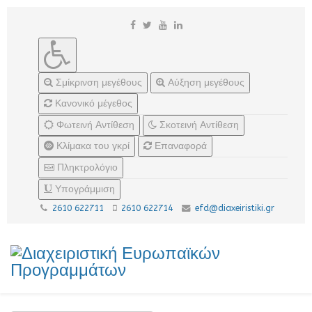
Σμίκρινση μεγέθους
Αύξηση μεγέθους
Κανονικό μέγεθος
Φωτεινή Αντίθεση
Σκοτεινή Αντίθεση
Κλίμακα του γκρί
Επαναφορά
Πληκτρολόγιο
Υπογράμμιση
2610 622711
2610 622714
efd@diaxeiristiki.gr