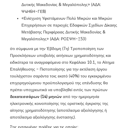
Δυτικής Μακεδονίας & Μεγαλόπολης» (ΑΔΑ:
Ψ4Η6Η-ΓΕ8)
«Ενίσχυση Υφιστάμενων Πολύ Μικρών και Μικρών
Επιχειρήσεων σε περιοχές Εδαφικών Σχεδίων Δίκαιης
Μετάβασης Περιφέρειας Δυτικής Μακεδονίας &
Μεγαλόπολης» (ΑΔΑ: ΡΟΣΨΗ-Ξ53)
ότι σύμφωνα με την Έβδομη (7η) Τροποποίηση των
Προσκλήσεων υποβολής αιτήσεων χρηματοδότησης και
ειδικότερα τα αναγραφόμενα στο Κεφάλαιο 10.1, το Αίτημα
Επαλήθευσης – Πιστοποίησης για την εκτέλεση έργου
τουλάχιστον σαράντα τοις εκατό (40%) του εγκεκριμένου
επιχορηγούμενου προϋπολογισμού της επένδυσης θα
πρέπει υποχρεωτικά να υποβληθεί εντός των πρώτων
δεκατεσσάρων (14) μηνών
από την ημερομηνία
ηλεκτρονικής κοινοποίησης της οριστικής έγκρισης της
αίτησης χρηματοδότησης (αποτέλεσμα αξιολόγησης ή
αποτέλεσμα αξιολόγησης ένστασης).
Στις ενταγμένες πράξεις για τις οποίες: