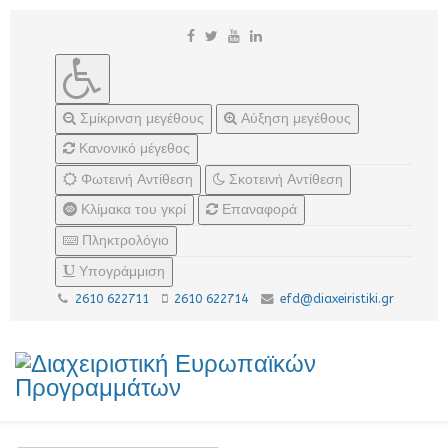
Σμίκρινση μεγέθους
Αύξηση μεγέθους
Κανονικό μέγεθος
Φωτεινή Αντίθεση
Σκοτεινή Αντίθεση
Κλίμακα του γκρί
Επαναφορά
Πληκτρολόγιο
Υπογράμμιση
2610 622711
2610 622714
efd@diaxeiristiki.gr