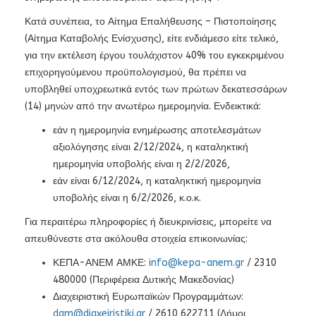
Κατά συνέπεια, το Αίτημα Επαλήθευσης – Πιστοποίησης
(Αίτημα Καταβολής Ενίσχυσης), είτε ενδιάμεσο είτε τελικό,
για την εκτέλεση έργου τουλάχιστον 40% του εγκεκριμένου
επιχορηγούμενου προϋπολογισμού, θα πρέπει να
υποβληθεί υποχρεωτικά εντός των πρώτων δεκατεσσάρων
(14) μηνών από την ανωτέρω ημερομηνία. Ενδεικτικά:
εάν η ημερομηνία ενημέρωσης αποτελεσμάτων
αξιολόγησης είναι 2/12/2024, η καταληκτική
ημερομηνία υποβολής είναι η 2/2/2026,
εάν είναι 6/12/2024, η καταληκτική ημερομηνία
υποβολής είναι η 6/2/2026, κ.ο.κ.
Για περαιτέρω πληροφορίες ή διευκρινίσεις, μπορείτε να
απευθύνεστε στα ακόλουθα στοιχεία επικοινωνίας:
ΚΕΠΑ-ΑΝΕΜ ΑΜΚΕ:
info@kepa-anem.gr
/ 2310
480000 (Περιφέρεια Δυτικής Μακεδονίας)
Διαχειριστική Ευρωπαϊκών Προγραμμάτων:
dam@diaxeiristiki.gr
/ 2610 622711 (Δήμοι