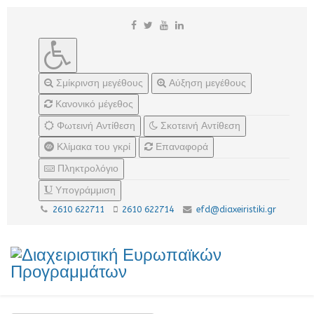
Σμίκρινση μεγέθους
Αύξηση μεγέθους
Κανονικό μέγεθος
Φωτεινή Αντίθεση
Σκοτεινή Αντίθεση
Κλίμακα του γκρί
Επαναφορά
Πληκτρολόγιο
Υπογράμμιση
2610 622711
2610 622714
efd@diaxeiristiki.gr