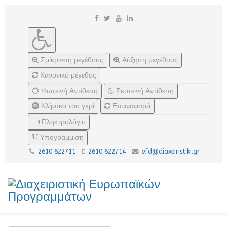
Σμίκρινση μεγέθους
Αύξηση μεγέθους
Κανονικό μέγεθος
Φωτεινή Αντίθεση
Σκοτεινή Αντίθεση
Κλίμακα του γκρί
Επαναφορά
Πληκτρολόγιο
Υπογράμμιση
2610 622711
2610 622714
efd@diaxeiristiki.gr