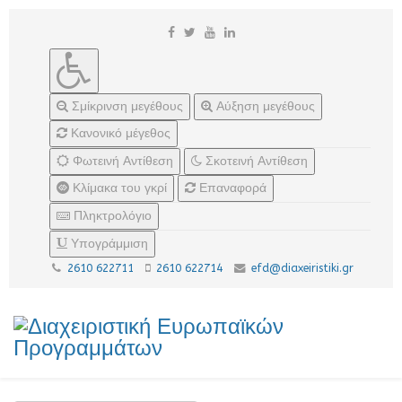
Σμίκρινση μεγέθους
Αύξηση μεγέθους
Κανονικό μέγεθος
Φωτεινή Αντίθεση
Σκοτεινή Αντίθεση
Κλίμακα του γκρί
Επαναφορά
Πληκτρολόγιο
Υπογράμμιση
2610 622711
2610 622714
efd@diaxeiristiki.gr