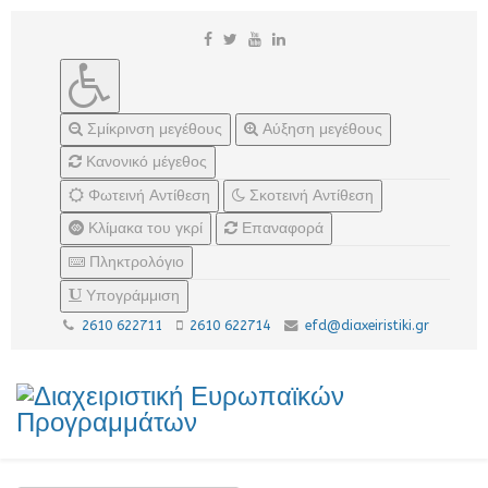
Σμίκρινση μεγέθους
Αύξηση μεγέθους
Κανονικό μέγεθος
Φωτεινή Αντίθεση
Σκοτεινή Αντίθεση
Κλίμακα του γκρί
Επαναφορά
Πληκτρολόγιο
Υπογράμμιση
2610 622711
2610 622714
efd@diaxeiristiki.gr