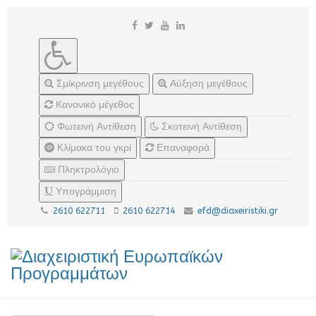
Σμίκρινση μεγέθους
Αύξηση μεγέθους
Κανονικό μέγεθος
Φωτεινή Αντίθεση
Σκοτεινή Αντίθεση
Κλίμακα του γκρί
Επαναφορά
Πληκτρολόγιο
Υπογράμμιση
2610 622711
2610 622714
efd@diaxeiristiki.gr