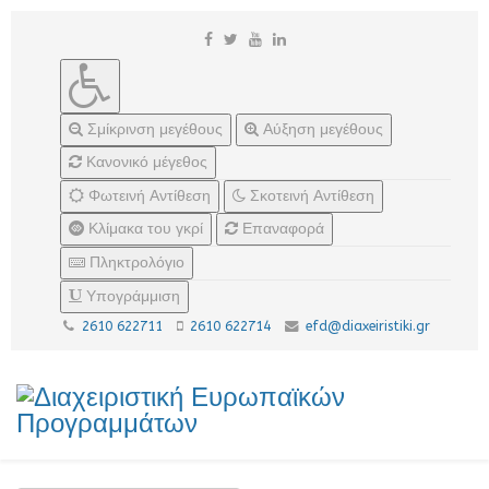
Σμίκρινση μεγέθους
Αύξηση μεγέθους
Κανονικό μέγεθος
Φωτεινή Αντίθεση
Σκοτεινή Αντίθεση
Κλίμακα του γκρί
Επαναφορά
Πληκτρολόγιο
Υπογράμμιση
2610 622711
2610 622714
efd@diaxeiristiki.gr