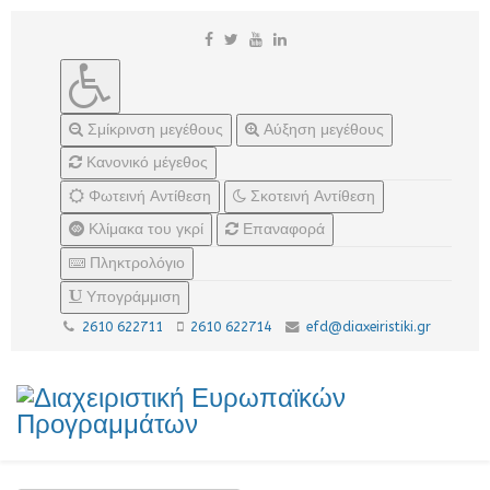
Σμίκρινση μεγέθους
Αύξηση μεγέθους
Κανονικό μέγεθος
Φωτεινή Αντίθεση
Σκοτεινή Αντίθεση
Κλίμακα του γκρί
Επαναφορά
Πληκτρολόγιο
Υπογράμμιση
2610 622711
2610 622714
efd@diaxeiristiki.gr