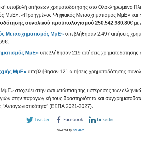
νική υποβολή αιτήσεων χρηματοδότησης στο Ολοκληρωμένο Π
μός ΜμΕ», «Προηγμένος Ψηφιακός Μετασχηματισμός ΜμΕ» και 
τοδότησης συνολικού προϋπολογισμού 250.542.980.80€
με
ός Μετασχηματισμός ΜμΕ»
υπεβλήθησαν 2.497 αιτήσεις χρη
69€.
ηματισμός ΜμΕ»
υπεβλήθησαν 219 αιτήσεις χρηματοδότησης 
ιχμής ΜμΕ»
υπεβλήθησαν 121 αιτήσεις χρηματοδότησης συνολ
μΕ» στοχεύει στην αντιμετώπιση της υστέρησης των ελληνικώ
ών στην παραγωγική τους δραστηριότητα και συγχρηματοδοτ
 “Ανταγωνιστικότητα” (ΕΣΠΑ 2021-2027).
Twitter
Facebook
Linkedin
powered by
social2s