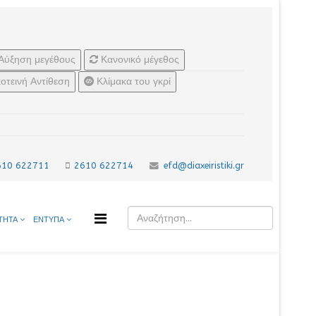
Αύξηση μεγέθους
Κανονικό μέγεθος
οτεινή Αντίθεση
Κλίμακα του γκρί
610 622711
2610 622714
efd@diaxeiristiki.gr
ΤΗΤΑ
ΕΝΤΥΠΑ