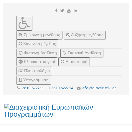
Σμίκρινση μεγέθους
Αύξηση μεγέθους
Κανονικό μέγεθος
Φωτεινή Αντίθεση
Σκοτεινή Αντίθεση
Κλίμακα του γκρί
Επαναφορά
Πληκτρολόγιο
Υπογράμμιση
2610 622711
2610 622714
efd@diaxeiristiki.gr