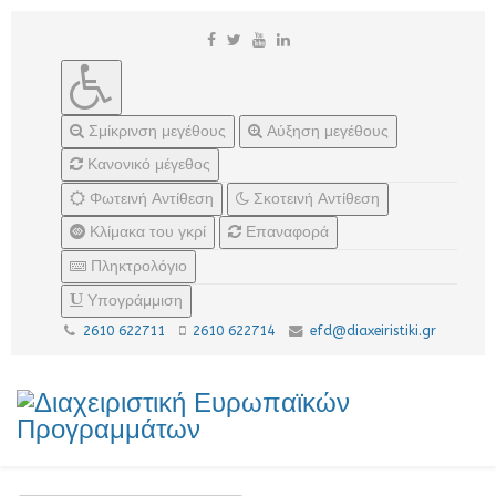
Σμίκρινση μεγέθους
Αύξηση μεγέθους
Κανονικό μέγεθος
Φωτεινή Αντίθεση
Σκοτεινή Αντίθεση
Κλίμακα του γκρί
Επαναφορά
Πληκτρολόγιο
Υπογράμμιση
2610 622711
2610 622714
efd@diaxeiristiki.gr