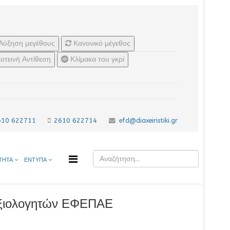
Αύξηση μεγέθους
Κανονικό μέγεθος
οτεινή Αντίθεση
Κλίμακα του γκρί
610 622711
2610 622714
efd@diaxeiristiki.gr
ΤΗΤΑ
ΕΝΤΥΠΑ
Αξιολογητών ΕΦΕΠΑΕ