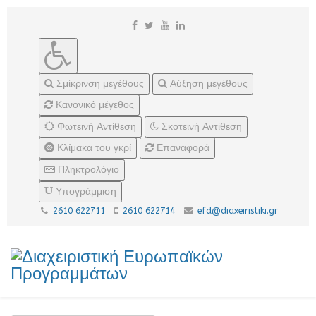
Σμίκρινση μεγέθους
Αύξηση μεγέθους
Κανονικό μέγεθος
Φωτεινή Αντίθεση
Σκοτεινή Αντίθεση
Κλίμακα του γκρί
Επαναφορά
Πληκτρολόγιο
Υπογράμμιση
2610 622711
2610 622714
efd@diaxeiristiki.gr