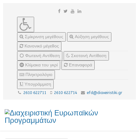
Σμίκρινση μεγέθους
Αύξηση μεγέθους
Κανονικό μέγεθος
Φωτεινή Αντίθεση
Σκοτεινή Αντίθεση
Κλίμακα του γκρί
Επαναφορά
Πληκτρολόγιο
Υπογράμμιση
2610 622711
2610 622714
efd@diaxeiristiki.gr