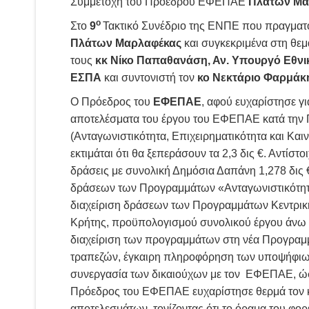
Συμμετοχή του Προέδρου ΕΦΕΠΑΕ
Πλάτων Μα
ο
Στο
9
Τακτικό Συνέδριο της ΕΝΠΕ που πραγματο
Πλάτων Μαρλαφέκας
και συγκεκριμένα στη θεμ
τους
κκ Νίκο Παπαθανάση, Αν. Υπουργό Εθνικ
ΕΣΠΑ
και συντονιστή τον
κο Νεκτάριο Φαρμάκ
Ο Πρόεδρος του
ΕΦΕΠΑΕ
, αφού ευχαρίστησε γ
αποτελέσματα του έργου του ΕΦΕΠΑΕ κατά την 
(Ανταγωνιστικότητα, Επιχειρηματικότητα και Καιν
εκτιμάται ότι θα ξεπεράσουν τα 2,3 δις €. Αντί
δράσεις με συνολική Δημόσια Δαπάνη 1,278 δις 
δράσεων των Προγραμμάτων «Ανταγωνιστικότητα» 
διαχείριση δράσεων των Προγραμμάτων Κεντρική
Κρήτης, προϋπολογισμού συνολικού έργου άνω τω
διαχείριση των προγραμμάτων στη νέα Προγραμ
τραπεζών, έγκαιρη πληροφόρηση των υποψήφιων
συνεργασία των δικαιούχων με τον ΕΦΕΠΑΕ, ώστ
Πρόεδρος του ΕΦΕΠΑΕ ευχαρίστησε θερμά τον κο
αποτελεσμάτων, τονίζοντας ότι το όραμα του φορ