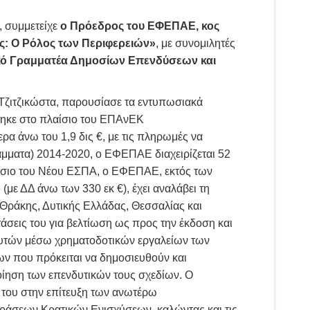
, συμμετείχε
ο Πρόεδρος του ΕΦΕΠΑΕ, κος
ς: Ο Ρόλος των Περιφερειών»
, με συνομιλητές
ικό Γραμματέα Δημοσίων Επενδύσεων και
Τζιτζικώστα, παρουσίασε τα εντυπωσιακά
τηκε στο πλαίσιο του ΕΠΑνΕΚ
ρα άνω του 1,9 δις €, με τις πληρωμές να
ράμματα) 2014-2020, ο ΕΦΕΠΑΕ διαχειρίζεται 52
λαίσιο του Νέου ΕΣΠΑ, ο ΕΦΕΠΑΕ, εκτός των
με ΔΔ άνω των 330 εκ €), έχει αναλάβει τη
Θράκης, Δυτικής Ελλάδας, Θεσσαλίας και
σεις του για βελτίωση ως προς την έκδοση και
δυτών μέσω χρηματοδοτικών εργαλείων των
ν που πρόκειται να δημοσιευθούν και
ίηση των επενδυτικών τους σχεδίων. Ο
 του στην επίτευξη των ανωτέρω
ς Δράσεων Κρατικών Ενισχύσεων, καλώντας και τις