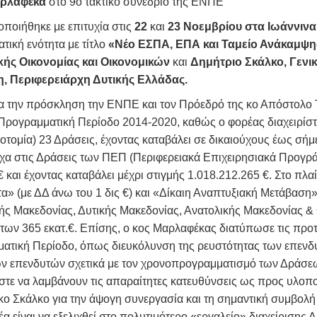
ρλαφέκα
στο 9ο τακτικό συνέδριο της ΕΝΠΕ
ποιήθηκε με επιτυχία στις
22
και
23 Νοεμβρίου στα Ιωάννινα
ατική ενότητα με τίτλο
«Νέο ΕΣΠΑ, ΕΠΑ και Ταμείο Ανάκαμψη
ής Οικονομίας και Οικονομικών
και
Δημήτριο Σκάλκο, Γεν
η,
Περιφερειάρχη Δυτικής Ελλάδας.
ια την πρόσκληση την ΕΝΠΕ και τον Πρόεδρό της κο Απόστολο 
Προγραμματική Περίοδο 2014-2020, καθώς ο φορέας διαχειρίσ
οτομία) 23 Δράσεις, έχοντας καταβάλει σε δικαιούχους έως σήμε
στοιχα στις Δράσεις των ΠΕΠ (Περιφερειακά Επιχειρησιακά Προγ
€ και έχοντας καταβάλει μέχρι στιγμής 1.018.212.265 €. Στο π
(με ΔΔ άνω του 1 δις €) και «Δίκαιη Αναπτυξιακή Μετάβαση» (
ς Μακεδονίας, Δυτικής Μακεδονίας, Ανατολικής Μακεδονίας & 
ν 365 εκατ.€. Επίσης, ο κος Μαρλαφέκας διατύπωσε τις προτά
ματική Περίοδο, όπως διευκόλυνση της ρευστότητας των επεν
 επενδυτών σχετικά με τον χρονοπρογραμματισμό των Δράσεω
ε να λαμβάνουν τις απαραίτητες κατευθύνσεις ως προς υλοπο
 Σκάλκο για την άψογη συνεργασία και τη σημαντική συμβολή
έα είναι να εξελιχθεί στο πολυτιμότερο «εργαλείο» διαχείριση