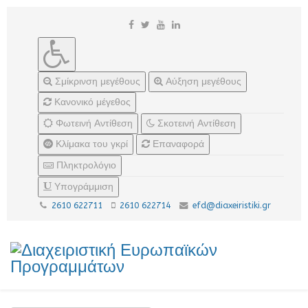
Σμίκρινση μεγέθους
Αύξηση μεγέθους
Κανονικό μέγεθος
Φωτεινή Αντίθεση
Σκοτεινή Αντίθεση
Κλίμακα του γκρί
Επαναφορά
Πληκτρολόγιο
Υπογράμμιση
2610 622711
2610 622714
efd@diaxeiristiki.gr