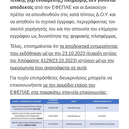
τελικής (όχι ενδιάμεσης) πληρωμής δεν γίνονται
αποδεκτές
από τον ΕΦΕΠΑΕ και οι Δικαιούχοι
πρέπει να απευθυνθούν στις κατά τόπους Δ.Ο.Υ. και
να αιτηθούν το σχετικό έγγραφο, περιγράφοντας τον
σκοπό χορήγησής του και την απουσία του επίμαχου
εγγράφου ως δυνατότητα της ψηφιακής πλατφόρμας.
Τέλος, επισημαίνεται ότι
τα αποδεικτικά ενημερότητας
που εκδόθηκαν μέχρι την 23.10.2023 (έναρξη ισχύος
της Απόφασης 6129/23.10.2023) ισχύουν μέχρι την
ημερομηνία που αναγράφεται σε αυτά
.
Για τυχόν επιπρόσθετες διευκρινήσεις μπορείτε να
επικοινωνήσετε
με τον αρμόδιο εταίρο του
ΕΦΕΠΑΕ
στα παρακάτω στοιχεία επικοινωνίας: