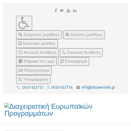
Σμίκρινση μεγέθους
Αύξηση μεγέθους
Κανονικό μέγεθος
Φωτεινή Αντίθεση
Σκοτεινή Αντίθεση
Κλίμακα του γκρί
Επαναφορά
Πληκτρολόγιο
Υπογράμμιση
2610 622711
2610 622714
efd@diaxeiristiki.gr