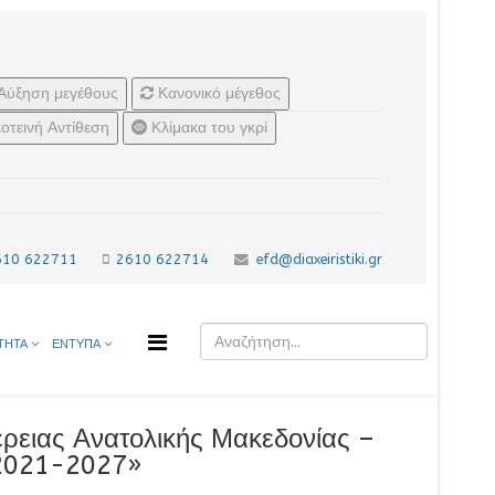
Αύξηση μεγέθους
Κανονικό μέγεθος
οτεινή Αντίθεση
Κλίμακα του γκρί
610 622711
2610 622714
efd@diaxeiristiki.gr
ΤΗΤΑ
ΕΝΤΥΠΑ
έρειας Ανατολικής Μακεδονίας –
 2021-2027»