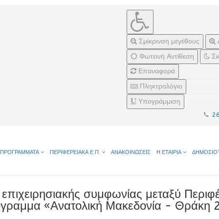
Σμίκρινση μεγέθους
Φωτεινή Αντίθεση
Σκ
Επαναφορά
Πληκτρολόγιο
Υπογράμμιση
2
ΠΡΟΓΡΑΜΜΑΤΑ
ΠΕΡΙΦΕΡΕΙΑΚΑ Ε.Π.
ΑΝΑΚΟΙΝΩΣΕΙΣ
Η ΕΤΑΙΡΙΑ
ΔΗΜΟΣΙΟ
 επιχειρησιακής συμφωνίας μεταξύ Περιφ
όγραμμα «Ανατολική Μακεδονία - Θράκη