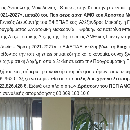
ρειας Ανατολικής Μακεδονίας - Θράκης στην Κομοτηνή υπεγράφ
021-2027», μεταξύ του Περιφερειάρχη ΑΜΘ κου Χρήστου Μ
 Γενικός Διευθυντής του ΕΦΕΠΑΕ κος Αλέξανδρος Μακρής, η Γ
γράμματος «Ανατολική Μακεδονία – Θράκη» κα Κατερίνα Μπακ
της Διαχειριστικής Αρχής της Περιφέρειας ΑΜΘ κος Παναγιώτ
κεδονία – Θράκη 2021-2027», ο ΕΦΕΠΑΕ αναλαμβάνει
τη διαχ
ρίζοντας την τοπική επιχειρηματικότητα και οικονομία, συνεχίζ
Διαχειριστική Αρχή, η οποία ξεκίνησε κατά την Προγραμματική 
ρξή του έως σήμερα, η συνολική απορρόφηση πόρων στην περι
9.962 €. Αξίζει να σημειωθεί ότι στα
μόλις δύο χρόνια λειτουρ
22.826.428 €.
Ειδικά στο πλαίσιο των
Δράσεων του ΠΕΠ ΑΜ
ι συνολικής απορρόφησης 88.369.183,10 €.