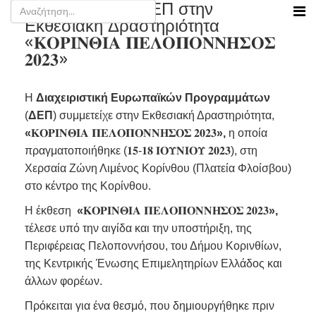
Συμμετοχή της ΔΕΠ στην
Εκθεσιακή Δραστηριότητα
«𝚱𝚶𝚸𝚰𝚴𝚯𝚰𝚨 𝚷𝚬𝚲𝚶𝚷𝚶𝚴𝚴𝚮𝚺𝚶𝚺
𝟐𝟎𝟐𝟑»
Η
Διαχειριστική Ευρωπαϊκών Προγραμμάτων
(
ΔΕΠ
) συμμετείχε στην Εκθεσιακή Δραστηριότητα,
«
𝚱𝚶𝚸𝚰𝚴𝚯𝚰𝚨 𝚷𝚬𝚲𝚶𝚷𝚶𝚴𝚴𝚮𝚺𝚶𝚺 𝟐𝟎𝟐𝟑
»,
η οποία
πραγματοποιήθηκε (𝟏𝟓-𝟏𝟖 𝚰𝚶𝚼𝚴𝚰𝚶𝚼 𝟐𝟎𝟐𝟑), στη
Χερσαία Ζώνη Λιμένος Κορίνθου (Πλατεία Φλοίσβου)
στο κέντρο της Κορίνθου.
Η έκθεση
«
𝚱𝚶𝚸𝚰𝚴𝚯𝚰𝚨 𝚷𝚬𝚲𝚶𝚷𝚶𝚴𝚴𝚮𝚺𝚶𝚺 𝟐𝟎𝟐𝟑
»,
τέλεσε υπό την αιγίδα και την υποστήριξη, της
Περιφέρειας Πελοποννήσου, του Δήμου Κορινθίων,
της Κεντρικής Ένωσης Επιμελητηρίων Ελλάδος και
άλλων φορέων.
Πρόκειται για ένα θεσμό, που δημιουργήθηκε πριν