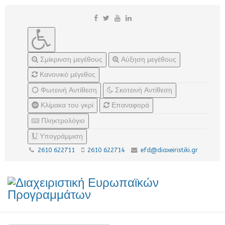
Σμίκρινση μεγέθους
Αύξηση μεγέθους
Κανονικό μέγεθος
Φωτεινή Αντίθεση
Σκοτεινή Αντίθεση
Κλίμακα του γκρί
Επαναφορά
Πληκτρολόγιο
Υπογράμμιση
2610 622711
2610 622714
efd@diaxeiristiki.gr