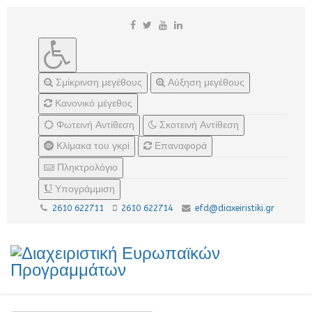
Σμίκρινση μεγέθους
Αύξηση μεγέθους
Κανονικό μέγεθος
Φωτεινή Αντίθεση
Σκοτεινή Αντίθεση
Κλίμακα του γκρί
Επαναφορά
Πληκτρολόγιο
Υπογράμμιση
2610 622711
2610 622714
efd@diaxeiristiki.gr