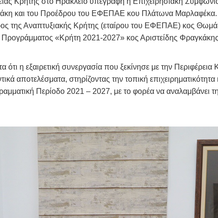
έρειας Κρήτης στο Ηράκλειο υπεγράφη η Επιχειρησιακή Συμφωνί
τάκη και του Προέδρου του ΕΦΕΠΑΕ κου Πλάτωνα Μαρλαφέκα. 
 της Αναπτυξιακής Κρήτης (εταίρου του ΕΦΕΠΑΕ) κος Θωμάς Χ
Προγράμματος «Κρήτη 2021-2027» κος Αριστείδης Φραγκάκης κα
τι η εξαιρετική συνεργασία που ξεκίνησε με την Περιφέρεια Κρ
κά αποτελέσματα, στηρίζοντας την τοπική επιχειρηματικότητα 
ογραμματική Περίοδο 2021 – 2027, με το φορέα να αναλαμβάνει