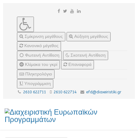
Σμίκρινση μεγέθους
Αύξηση μεγέθους
Κανονικό μέγεθος
Φωτεινή Αντίθεση
Σκοτεινή Αντίθεση
Κλίμακα του γκρί
Επαναφορά
Πληκτρολόγιο
Υπογράμμιση
2610 622711
2610 622714
efd@diaxeiristiki.gr