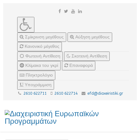
Σμίκρινση μεγέθους
Αύξηση μεγέθους
Κανονικό μέγεθος
Φωτεινή Αντίθεση
Σκοτεινή Αντίθεση
Κλίμακα του γκρί
Επαναφορά
Πληκτρολόγιο
Υπογράμμιση
2610 622711
2610 622714
efd@diaxeiristiki.gr