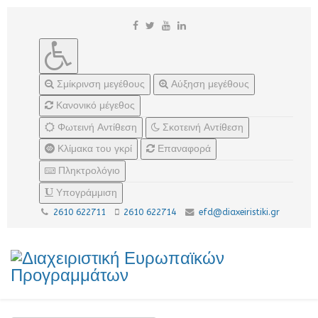
Σμίκρινση μεγέθους
Αύξηση μεγέθους
Κανονικό μέγεθος
Φωτεινή Αντίθεση
Σκοτεινή Αντίθεση
Κλίμακα του γκρί
Επαναφορά
Πληκτρολόγιο
Υπογράμμιση
2610 622711
2610 622714
efd@diaxeiristiki.gr