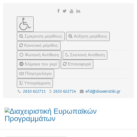
Σμίκρινση μεγέθους
Αύξηση μεγέθους
Κανονικό μέγεθος
Φωτεινή Αντίθεση
Σκοτεινή Αντίθεση
Κλίμακα του γκρί
Επαναφορά
Πληκτρολόγιο
Υπογράμμιση
2610 622711
2610 622714
efd@diaxeiristiki.gr