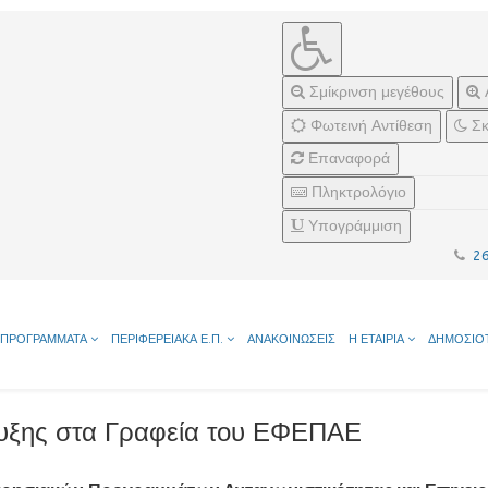
Σμίκρινση μεγέθους
Φωτεινή Αντίθεση
Σκ
Επαναφορά
Πληκτρολόγιο
Υπογράμμιση
2
ΠΡΟΓΡΑΜΜΑΤΑ
ΠΕΡΙΦΕΡΕΙΑΚΑ Ε.Π.
ΑΝΑΚΟΙΝΩΣΕΙΣ
Η ΕΤΑΙΡΙΑ
ΔΗΜΟΣΙΟ
υξης στα Γραφεία του ΕΦΕΠΑΕ