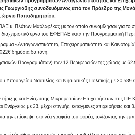
ειρησιακών Προγραμμάτων Ανταγωνιστικότητας και Επιχει
ις Γεωργιάδης συνοδευόμενος από τον Πρόεδρο της Μονά
εώργιο Παπαδημητρίου.
Ε κ. Πλάτων Μαρλαφέκας με τον οποίο συνομίλησαν για το ση
 διαχειριστικό έργο του ΕΦΕΠΑΕ κατά την Προγραμματική Περί
ραμμα «Ανταγωνιστικότητα, Επιχειρηματικότητα και Καινοτομί
7.022€ δημόσια δαπάνη,
σιακών Προγραμμάτων) των 12 Περιφερειών της χώρας με 62.9
ου Υπουργείου Ναυτιλίας και Νησιωτικής Πολιτικής με 20.589 ε
τήριξης και Ενίσχυσης Μικρομεσαίων Επιχειρήσεων στις ΠΕ 
 Ενέργειας με 23, μέχρι στιγμής, ενταγμένες επιχειρήσεις και
ια την επίσκεψη στα νέα γραφεία του φορέα, τονίζοντας την ε
υργεί εύρυθμα και αποτελεσματικά, συμβάλλοντας στην ταχεί