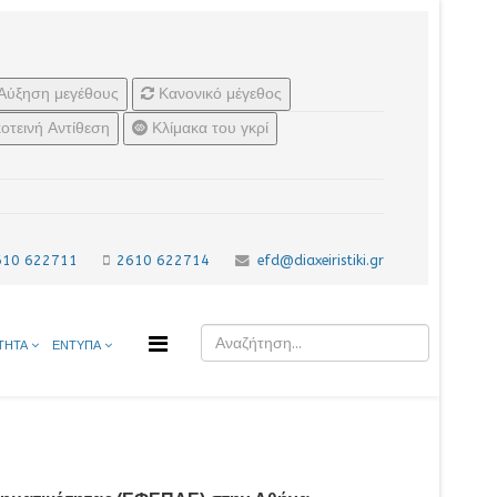
Αύξηση μεγέθους
Κανονικό μέγεθος
οτεινή Αντίθεση
Κλίμακα του γκρί
610 622711
2610 622714
efd@diaxeiristiki.gr
ΤΗΤΑ
ΕΝΤΥΠΑ