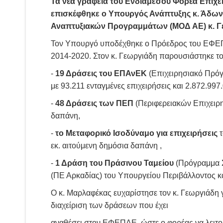
Τα νέα γραφεία του Ενδιάμεσου Φορέα Επιχ
επισκέφθηκε ο Υπουργός Ανάπτυξης κ. Άδων
Αναπτυξιακών Προγραμμάτων (ΜΟΔ ΑΕ) κ. Γ
Τον Υπουργό υποδέχθηκε ο Πρόεδρος του ΕΦΕΠΑ
2014-2020. Στον κ. Γεωργιάδη παρουσιάστηκε το
-
19 Δράσεις του ΕΠΑνΕΚ
(Επιχειρησιακό Πρόγ
με 93.211 ενταγμένες επιχειρήσεις και 2.872.99
-
48 Δράσεις των ΠΕΠ
(Περιφερειακών Επιχειρη
δαπάνη,
-
το Μεταφορικό Ισοδύναμο για επιχειρήσεις
τ
εκ. αιτούμενη δημόσια δαπάνη ,
-
1 Δράση του Πράσινου Ταμείου
(Πρόγραμμα Σ
(ΠΕ Αρκαδίας) του Υπουργείου Περιβάλλοντος και
Ο κ. Μαρλαφέκας ευχαρίστησε τον κ. Γεωργιάδη γ
διαχείριση των δράσεων που έχει
αναθέσει στον ΕΦΕΠΑΕ, ώστε ο φορέας να λειτο