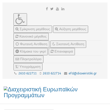
Σμίκρινση μεγέθους
Αύξηση μεγέθους
Κανονικό μέγεθος
Φωτεινή Αντίθεση
Σκοτεινή Αντίθεση
Κλίμακα του γκρί
Επαναφορά
Πληκτρολόγιο
Υπογράμμιση
2610 622711
2610 622714
efd@diaxeiristiki.gr