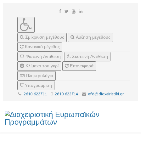
Σμίκρινση μεγέθους
Αύξηση μεγέθους
Κανονικό μέγεθος
Φωτεινή Αντίθεση
Σκοτεινή Αντίθεση
Κλίμακα του γκρί
Επαναφορά
Πληκτρολόγιο
Υπογράμμιση
2610 622711
2610 622714
efd@diaxeiristiki.gr