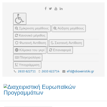
Σμίκρινση μεγέθους
Αύξηση μεγέθους
Κανονικό μέγεθος
Φωτεινή Αντίθεση
Σκοτεινή Αντίθεση
Κλίμακα του γκρί
Επαναφορά
Πληκτρολόγιο
Υπογράμμιση
2610 622711
2610 622714
efd@diaxeiristiki.gr