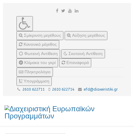
Σμίκρινση μεγέθους
Αύξηση μεγέθους
Κανονικό μέγεθος
Φωτεινή Αντίθεση
Σκοτεινή Αντίθεση
Κλίμακα του γκρί
Επαναφορά
Πληκτρολόγιο
Υπογράμμιση
2610 622711
2610 622714
efd@diaxeiristiki.gr