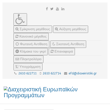
Σμίκρινση μεγέθους
Αύξηση μεγέθους
Κανονικό μέγεθος
Φωτεινή Αντίθεση
Σκοτεινή Αντίθεση
Κλίμακα του γκρί
Επαναφορά
Πληκτρολόγιο
Υπογράμμιση
2610 622711
2610 622714
efd@diaxeiristiki.gr