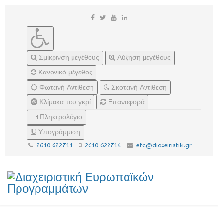
Σμίκρινση μεγέθους
Αύξηση μεγέθους
Κανονικό μέγεθος
Φωτεινή Αντίθεση
Σκοτεινή Αντίθεση
Κλίμακα του γκρί
Επαναφορά
Πληκτρολόγιο
Υπογράμμιση
2610 622711
2610 622714
efd@diaxeiristiki.gr