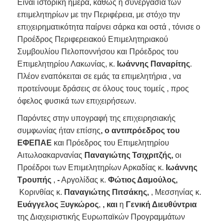
Είναι ιστορική ημέρα, καθώς η συνεργασία των
επιμελητηρίων με την Περιφέρεια, με στόχο την
επιχειρηματικότητα παίρνει σάρκα και οστά , τόνισε ο
Προέδρος Περιφερειακού Επιμελητηριακού
Συμβουλίου Πελοποννήσου και Πρόεδρος του
Επιμελητηρίου Λακωνίας, κ.
Ιωάννης Παναρίτης
.
Πλέον εναπόκειται σε εμάς τα επιμελητήρια , να
προτείνουμε δράσεις σε όλους τους τομείς , προς
όφελος φυσικά των επιχειρήσεων.
Παρόντες στην υπογραφή της επιχειρησιακής
συμφωνίας ήταν επίσης
, ο αντιπρόεδρος του
ΕΦΕΠΑΕ
και Πρόεδρος του Επιμελητηρίου
Αιτωλοακαρνανίας
Παναγιώτης Τσιχριτζής,
οι
Προέδροι των Επιμελητηρίων Αρκαδίας κ.
Ιωάννης
Τρουπής
,
-
Αργολίδας κ.
Φώτιος Δαμούλος,
Κορινθίας κ.
Παναγιώτης Πιτσάκης,
, Μεσσηνίας κ.
Ευάγγελος Ξυγκώρος
,
, και
η
Γενική Διευθύντρια
της Διαχειριστικής Ευρωπαϊκών Προγραμμάτων