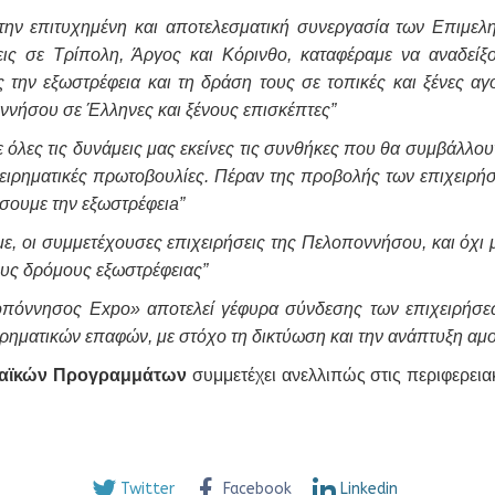
ην επιτυχημένη και αποτελεσματική συνεργασία των Επιμελ
ς σε Τρίπολη, Άργος και Κόρινθο, καταφέραμε να αναδείξ
 την εξωστρέφεια και τη δράση τους σε τοπικές και ξένες αγ
οννήσου σε Έλληνες και ξένους επισκέπτες”
ε όλες τις δυνάμεις μας εκείνες τις συνθήκες που θα συμβάλλο
χειρηματικές πρωτοβουλίες. Πέραν της προβολής των επιχειρή
σουμε την εξωστρέφειa”
ε, οι συμμετέχουσες επιχειρήσεις της Πελοποννήσου, και όχι 
ους δρόμους εξωστρέφειας”
όννησος Expo» αποτελεί γέφυρα σύνδεσης των επιχειρήσεων 
ιρηματικών επαφών, με στόχο τη δικτύωση και την ανάπτυξη α
παϊκών Προγραμμάτων
συμμετέχει ανελλιπώς στις περιφερεια
Twitter
Facebook
Linkedin