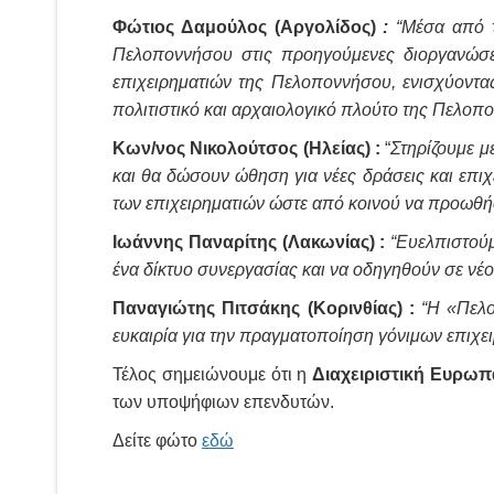
Φώτιος Δαμούλος (Αργολίδος)
:
“Μέσα από τ
Πελοποννήσου στις προηγούμενες διοργανώσει
επιχειρηματιών της Πελοποννήσου, ενισχύοντας
πολιτιστικό και αρχαιολογικό πλούτο της Πελοπ
Κων/νος Νικολούτσος (Ηλείας) :
“
Στηρίζουμε μ
και θα δώσουν ώθηση για νέες δράσεις και επι
των επιχειρηματιών ώστε από κοινού να προωθή
Ιωάννης Παναρίτης (Λακωνίας) :
“Ευελπιστούμ
ένα δίκτυο συνεργασίας και να οδηγηθούν σε νέ
Παναγιώτης Πιτσάκης (Κορινθίας) :
“Η «Πελοπ
ευκαιρία για την πραγματοποίηση γόνιμων επιχε
Τέλος σημειώνουμε ότι η
Διαχειριστική Ευρω
των υποψήφιων επενδυτών.
Δείτε φώτο
εδώ