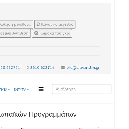
Αύξηση μεγέθους
Κανονικό μέγεθος
οτεινή Αντίθεση
Κλίμακα του γκρί
610 622711
2610 622714
efd@diaxeiristiki.gr
ΤΗΤΑ
ΕΝΤΥΠΑ
υρωπαϊκών Προγραμμάτων