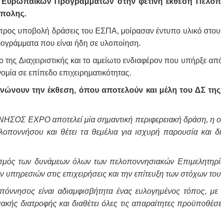
ής Ευρωπαϊκών Προγραμμάτων στην φετινή έκθεση Πελ
ίπολης.
 προς υποβολή δράσεις του ΕΣΠΑ, μοίρασαν έντυπο υλικό στους
ρογράμματα που είναι ήδη σε υλοποίηση.
 της Διαχειριστικής και το αμείωτο ενδιαφέρον που υπήρξε απ
νομία σε επίπεδο επιχειρηματικότητας.
νώνουν την έκθεση, όπου αποτελούν και μέλη του ΔΣ τ
ΟΣ EXPO αποτελεί μία σημαντική περιφερειακή δράση, η οπο
ελοποννήσου και θέτει τα θεμέλια για ισχυρή παρουσία και
σμός των δυνάμεων όλων των πελοποννησιακών Επιμελητηρίω
 υπηρεσιών στις επιχειρήσεις και την επίτευξη των στόχων το
πόννησος είναι αδιαμφισβήτητα ένας ευλογημένος τόπος, με
ακής διατροφής και διαθέτει όλες τις απαραίτητες προϋποθέσε