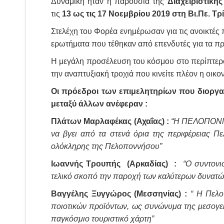
Δυναμική ήταν η παρουσία της
Διαχειριστικ
τις
13 ως τις 17 Νοεμβρίου 2019 στη Βι.Πε. Τρ
Στελέχη του Φορέα ενημέρωσαν για τις ανοικτές
ερωτήματα που τέθηκαν από επενδυτές για τα π
Η μεγάλη προσέλευση του κόσμου στο περίπτερο
την αναπτυξιακή τροχιά που κινείτε πλέον η οικο
Οι πρόεδροι των επιμελητηρίων που διοργα
μεταξύ άλλων ανέφεραν :
Πλάτων Μαρλαφέκας (Αχαΐας) :
“Η ΠΕΛΟΠΟΝΝΗΣ
να βγει από τα στενά όρια της περιφέρειας Π
ολόκληρης της Πελοποννήσου”
Ιωαννής Τρουπής (Αρκαδίας) :
“Ο συντονι
τελικό σκοπό την παροχή των καλύτερων δυνατών
Βαγγέλης Ξυγγώρος (Μεσσηνίας) :
“ Η Πελο
ποιοτικών προϊόντων, ως συνώνυμα της μεσογει
παγκόσμιο τουριστικό χάρτη”