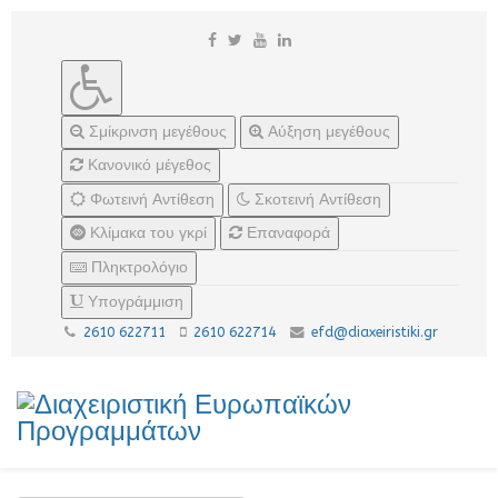
Σμίκρινση μεγέθους
Αύξηση μεγέθους
Κανονικό μέγεθος
Φωτεινή Αντίθεση
Σκοτεινή Αντίθεση
Κλίμακα του γκρί
Επαναφορά
Πληκτρολόγιο
Υπογράμμιση
2610 622711
2610 622714
efd@diaxeiristiki.gr